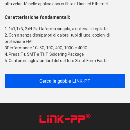
alta velocità nelle applicazioni in fibra ottica ed Ethernet.
Caratteristiche fondamentali:
1. 1x1,1xN, 2xN Piattaforma singola, a catena o impilata
2. Con e senza dissipatori di calore, tubi di luce, opzioni di
protezione EMI
3Performance 1G, 5G, 10G, 40G, 100G e 400G
4. Press Fit, SMT e THT Soldering Package
5. Conforme agli standard del settore Small Form Factor
Cerca le gabbie LINK-PP