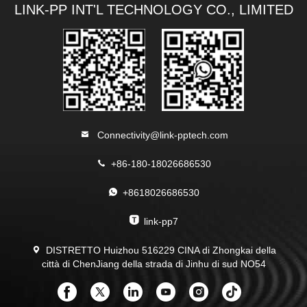
LINK-PP INT'L TECHNOLOGY CO., LIMITED
Connectivity@link-pptech.com
+86-180-18026686530
+8618026686530
link-pp7
DISTRETTO Huizhou 516229 CINA di Zhongkai della
città di ChenJiang della strada di Jinhu di sud NO54