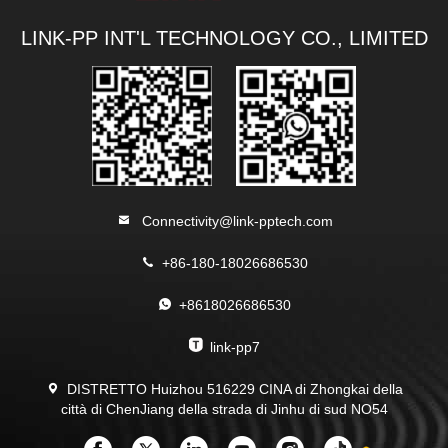
LINK-PP INT'L TECHNOLOGY CO., LIMITED
Connectivity@link-pptech.com
+86-180-18026686530
+8618026686530
link-pp7
DISTRETTO Huizhou 516229 CINA di Zhongkai della
città di ChenJiang della strada di Jinhu di sud NO54