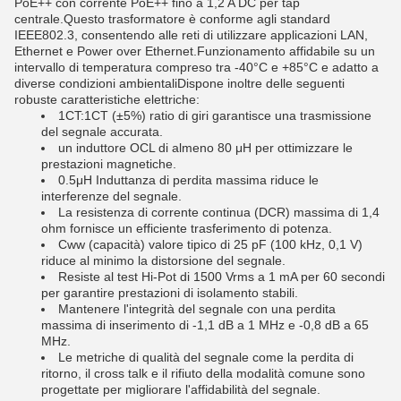
PoE++ con corrente PoE++ fino a 1,2 A DC per tap
centrale.
Questo trasformatore è conforme agli standard
IEEE802.3, consentendo alle reti di utilizzare applicazioni LAN,
Ethernet e Power over Ethernet.Funzionamento affidabile su un
intervallo di temperatura compreso tra -40°C e +85°C e adatto a
diverse condizioni ambientaliDispone inoltre delle seguenti
robuste caratteristiche elettriche:
1CT:1CT (±5%) ratio di giri garantisce una trasmissione
del segnale accurata.
un induttore OCL di almeno 80 μH per ottimizzare le
prestazioni magnetiche.
0.5μH Induttanza di perdita massima riduce le
interferenze del segnale.
La resistenza di corrente continua (DCR) massima di 1,4
ohm fornisce un efficiente trasferimento di potenza.
Cww (capacità) valore tipico di 25 pF (100 kHz, 0,1 V)
riduce al minimo la distorsione del segnale.
Resiste al test Hi-Pot di 1500 Vrms a 1 mA per 60 secondi
per garantire prestazioni di isolamento stabili.
Mantenere l'integrità del segnale con una perdita
massima di inserimento di -1,1 dB a 1 MHz e -0,8 dB a 65
MHz.
Le metriche di qualità del segnale come la perdita di
ritorno, il cross talk e il rifiuto della modalità comune sono
progettate per migliorare l'affidabilità del segnale.