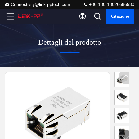
Connectivity@link-pptech.com
+86-180-18026686530
Citazione
Dettagli del prodotto