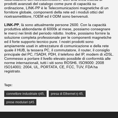
prodotti avanzati del catalogo come pure di capacità su
ordinazione, LINK-PP è le Telecomunicazioni magnetiche di un
fornitore globale, componenti della rete ed i moduli ottici del
ricetrasmettitore, l'OEM ed il ODM sono benvenuti.
LINK-PP
, là sono attualmente persone 2600. Con la capacità
produttiva abbondante di 6000k al mese, possiamo consegnare
le merci nei limiti del periodo ridotto. Inoltre, possiamo fornire la
soluzione completa professionale per le componenti magnetiche
ed il forte supporto tecnico pure. I nostri prodotti sono
ampiamente usati in attrezzature di comunicazione e della rete
quale il HUB, la tessera PC, il commutatore, il router, il consiglio
principale del PC, l'SADH, PDH, il telefono del IP, modem di xDSL.
Commesso a portare il livello elevato possibile di conformità alle
norme internazionali, tutti i siti sono ROSH6, ISO9000: 2008
ISO14001: 2004, UL, PORTATA, CE, FCC, TUV, FDA ha
registrato.
Tags:
connettore industriale rj45
,
presa di Ethernet rj-45
,
prese modulari rj45