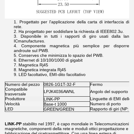
Progettato per l'applicazione della carta di interfaccia di
rete.
Ha progettato per soddisfare la richiesta di IEEE802.3u.
Disponibile in tutti i rapporti di giro usati dalla lan
ICmanufactures.
Componente magnetica più semplice per disporre
androute sul PWB.
Conserves che minimizza lo spazio del PWB.
Ethernet di 10/100/1000 di gigabit
Magnetica Rj45
Magnetica integrata Rj45
LED facoltativo, EMI-dito facoltativo
Numero del pezzo
0826-1G1T-32-F
Fermo
Compatibile
LPJK4036AWNL
Angolo del supporto d
trasversale
Produttore
Linguette di EMI dello
LINK-PP
Velocità
Numero di porto
Base-t 1000
LED
Rapporto di giri (NP: N
GREEN/GREEN
LINK-PP
stabilito nel 1997, è capo mondiale in Telecomunicazioni
magnetiche, componenti della rete e moduli ottici progettazione e
fabbricazione del ricetrasmettitore. Con una linea estesa di