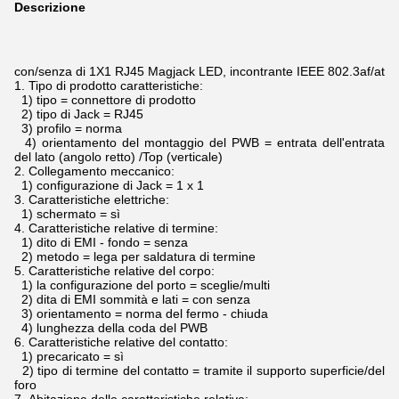
Descrizione
con/senza di 1X1 RJ45 Magjack LED, incontrante IEEE 802.3af/at
1.
Tipo di prodotto caratteristiche:
1) tipo = connettore di prodotto
2) tipo di Jack = RJ45
3) profilo = norma
4) orientamento del montaggio del PWB = entrata dell'entrata
del lato (angolo retto) /Top (verticale)
2.
Collegamento meccanico:
1) configurazione di Jack = 1 x 1
3.
Caratteristiche elettriche:
1) schermato = sì
4.
Caratteristiche relative di termine:
1) dito di EMI - fondo = senza
2) metodo = lega per saldatura di termine
5.
Caratteristiche relative del corpo:
1) la configurazione del porto = sceglie/multi
2) dita di EMI sommità e lati = con senza
3) orientamento = norma del fermo - chiuda
4) lunghezza della coda del PWB
6.
Caratteristiche relative del contatto:
1) precaricato = sì
2) tipo di termine del contatto = tramite il supporto superficie/del
foro