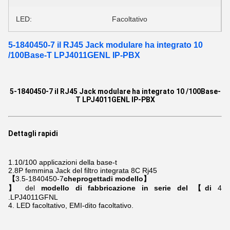
LED:
Facoltativo
5-1840450-7 il RJ45 Jack modulare ha integrato 10
/100Base-T LPJ4011GENL IP-PBX
5-1840450-7 il RJ45 Jack modulare ha integrato 10 /100Base-
T LPJ4011GENL IP-PBX
Dettagli rapidi
1.10/100
applicazioni della base-t
2.8P
femmina Jack del filtro integrata
8C
Rj45
【
3.5-1840450-7
cheprogettadi modello】
】
del
modello di fabbricazione in serie del 【di
4
.LPJ4011GFNL
4. LED facoltativo, EMI-dito facoltativo.