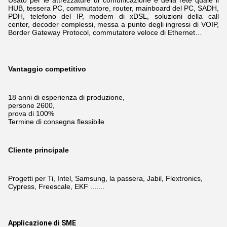
Usato per le attrezzature di comunicazione e della rete quale il
HUB, tessera PC, commutatore, router, mainboard del PC, SADH,
PDH, telefono del IP, modem di xDSL,
soluzioni della call
center, decoder complessi, messa a punto degli ingressi di VOIP,
Border Gateway Protocol, commutatore veloce di Ethernet…
Vantaggio competitivo
18 anni di esperienza di produzione,
persone 2600,
prova di 100%
Termine di consegna flessibile
Cliente principale
Progetti per Ti, Intel, Samsung, la passera, Jabil, Flextronics,
Cypress, Freescale, EKF .......
Applicazione di SME