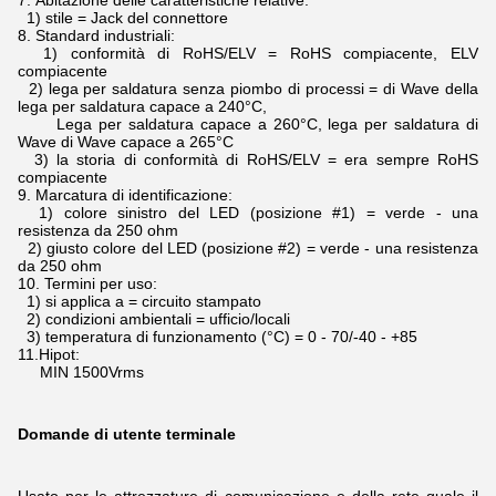
7.
Abitazione delle caratteristiche relative:
1) stile = Jack del connettore
8.
Standard industriali:
1) conformità di RoHS/ELV = RoHS compiacente, ELV
compiacente
2) lega per saldatura senza piombo di processi = di Wave della
lega per saldatura capace a 240°C,
Lega per saldatura capace a 260°C, lega per saldatura di
Wave di Wave capace a 265°C
3) la storia di conformità di RoHS/ELV = era sempre RoHS
compiacente
9.
Marcatura di identificazione:
1) colore sinistro del LED (posizione #1) = verde - una
resistenza da 250 ohm
2) giusto colore del LED (posizione #2) = verde - una resistenza
da 250 ohm
10.
Termini per uso:
1) si applica a = circuito stampato
2) condizioni ambientali = ufficio/locali
3) temperatura di funzionamento (°C) = 0 - 70/-40 - +85
11.Hipot:
MIN 1500Vrms
Domande di utente terminale