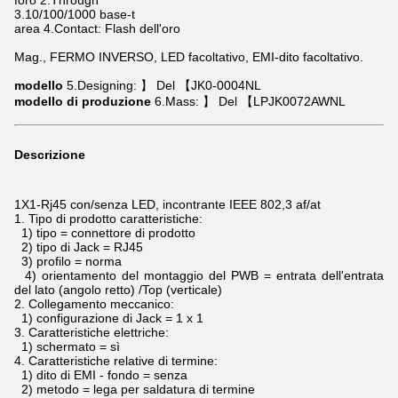
foro 2.Through
3.10/100/1000 base-t
area 4.Contact: Flash dell'oro
Mag., FERMO INVERSO, LED facoltativo, EMI-dito facoltativo.
modello
5.Designing: 】 Del 【JK0-0004NL
modello di produzione
6.Mass: 】 Del 【LPJK0072AWNL
Descrizione
1X1-Rj45 con/senza LED, incontrante IEEE 802,3 af/at
1.
Tipo di prodotto caratteristiche:
1) tipo = connettore di prodotto
2) tipo di Jack = RJ45
3) profilo = norma
4) orientamento del montaggio del PWB = entrata dell'entrata
del lato (angolo retto) /Top (verticale)
2.
Collegamento meccanico:
1) configurazione di Jack = 1 x 1
3.
Caratteristiche elettriche:
1) schermato = sì
4.
Caratteristiche relative di termine:
1) dito di EMI - fondo = senza
2) metodo = lega per saldatura di termine